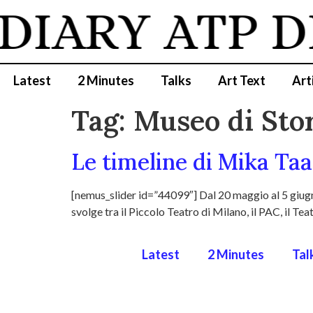
 DIARY
ATP D
Latest
2 Minutes
Talks
Art Text
Art
Tag:
Museo di Stor
Le timeline di Mika Taa
[nemus_slider id=”44099″] Dal 20 maggio al 5 giugno
svolge tra il Piccolo Teatro di Milano, il PAC, il Te
Latest
2 Minutes
Tal