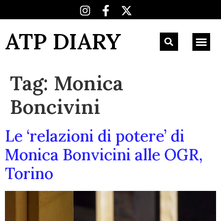
ATP DIARY
Tag:
Monica
Boncivini
Le ‘relazioni di potere’ di
Monica Bonvicini alle OGR,
Torino