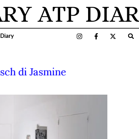
ARY
ATP DIAR
 Diary
tsch di Jasmine