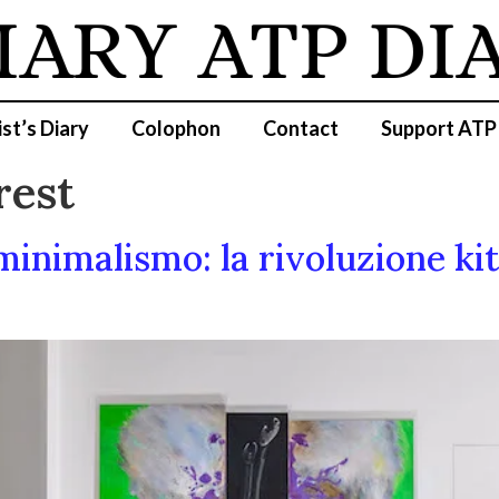
IARY
ATP DI
ist’s Diary
Colophon
Contact
Support ATP
est
minimalismo: la rivoluzione ki