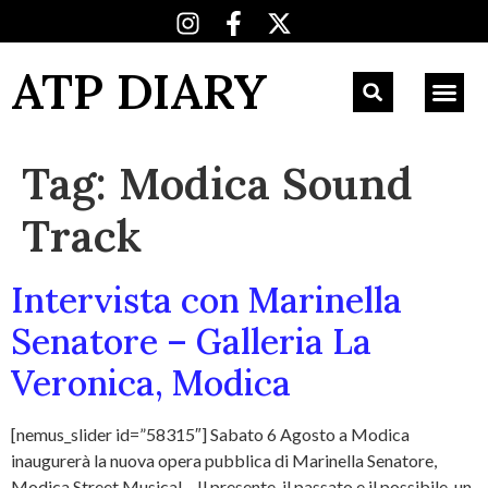
ATP DIARY
Tag:
Modica Sound
Track
Intervista con Marinella
Senatore – Galleria La
Veronica, Modica
[nemus_slider id=”58315″] Sabato 6 Agosto a Modica
inaugurerà la nuova opera pubblica di Marinella Senatore,
Modica Street Musical – Il presente, il passato e il possibile, un