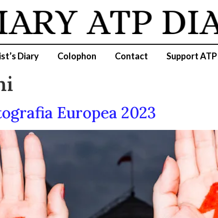
IARY
ATP DI
ist’s Diary
Colophon
Contact
Support ATP
ni
grafia Europea 2023