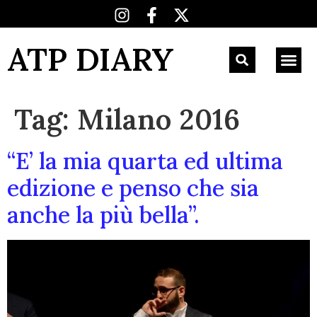
ATP DIARY
Tag:
Milano 2016
“E’ la mia quarta ed ultima
edizione e penso che sia
anche la più bella”.