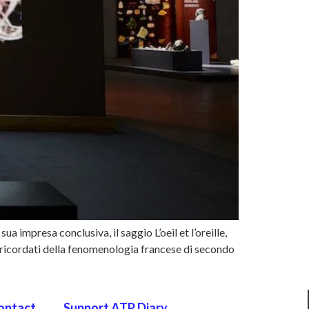
impresa conclusiva, il saggio L’oeil et l’oreille,
no ricordati della fenomenologia francese di secondo
ontact
Support ATP Diary