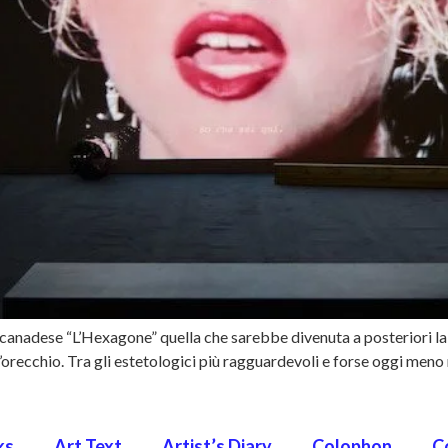
adese “L’Hexagone” quella che sarebbe divenuta a posteriori la sua 
 e l’orecchio. Tra gli estetologici più ragguardevoli e forse oggi me
ks
Art Text
Artist’s Diary
Colophon
C