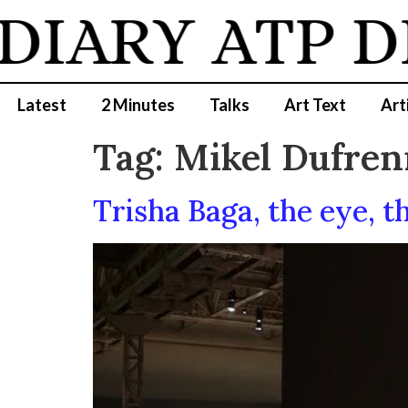
DIARY
ATP D
Latest
2 Minutes
Talks
Art Text
Art
Tag:
Mikel Dufren
Trisha Baga, the eye, t