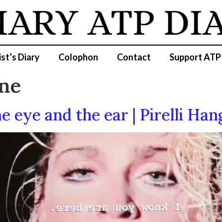
IARY
ATP DI
ist’s Diary
Colophon
Contact
Support ATP
ne
he eye and the ear | Pirelli Ha