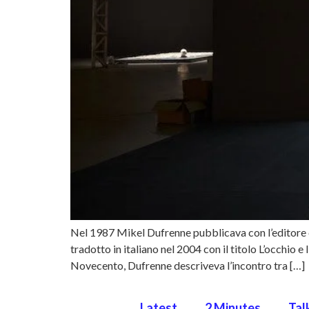
Nel 1987 Mikel Dufrenne pubblicava con l’editore can
tradotto in italiano nel 2004 con il titolo L’occhio
Novecento, Dufrenne descriveva l’incontro tra […]
Latest
2 Minutes
Tal