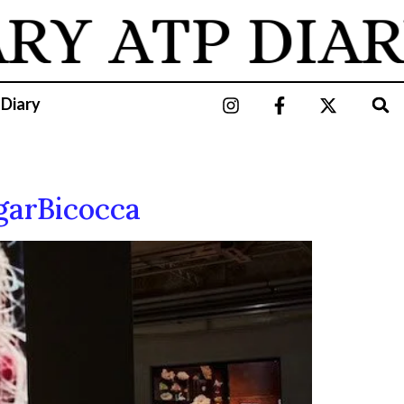
ARY
ATP DIAR
 Diary
ngarBicocca