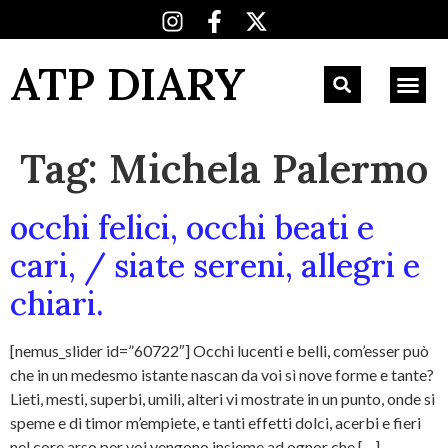
ATP DIARY
Tag:
Michela Palermo
occhi felici, occhi beati e
cari, / siate sereni, allegri e
chiari.
[nemus_slider id=”60722″] Occhi lucenti e belli, com’esser può
che in un medesmo istante nascan da voi sì nove forme e tante?
Lieti, mesti, superbi, umili, alteri vi mostrate in un punto, onde si
speme e di timor m’empiete, e tanti effetti dolci, acerbi e fieri
nel core arso per voi vengono insieme ad ognor che […]