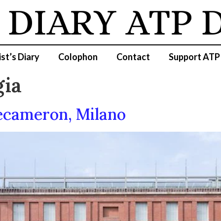
 DIARY
ATP D
ist’s Diary
Colophon
Contact
Support ATP
gia
ecameron, Milano