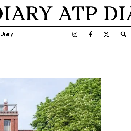
IARY
ATP DI
 Diary