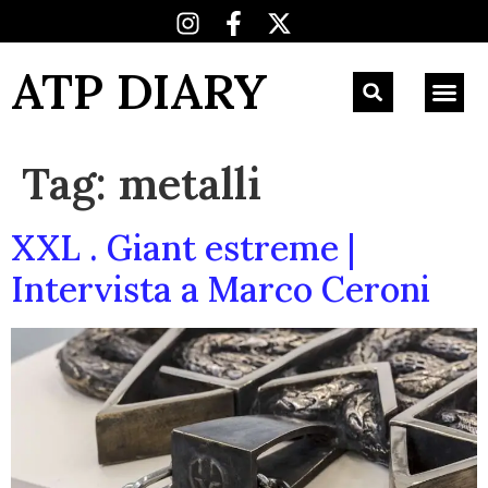
ATP DIARY
Tag:
metalli
XXL . Giant estreme |
Intervista a Marco Ceroni