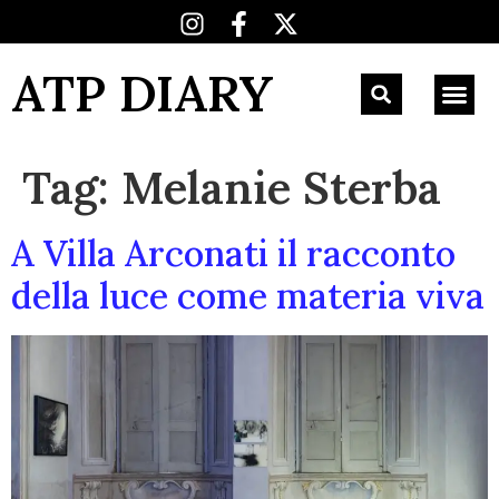
ATP DIARY
Tag:
Melanie Sterba
A Villa Arconati il racconto
della luce come materia viva