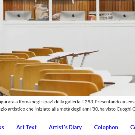
rata a Roma negli spazi della galleria T293. Presentando un ensemb
o artistico che, iniziato alla metà degli anni ’80, ha visto Cuoghi Co
ks
Art Text
Artist’s Diary
Colophon
C