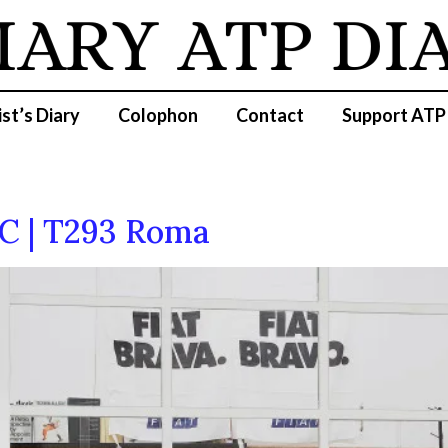
IARY
ATP DI
ist’s Diary
Colophon
Contact
Support ATP
C | T293 Roma