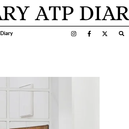
ARY
ATP DIAR
 Diary