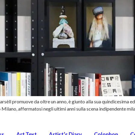
rsèll promuove da oltre un anno, è giunto alla sua quindicesima ed
 Milano, affermatosi negli ultimi anni sulla scena indipendente mi
ks
Art Text
Artist’s Diary
Colophon
C