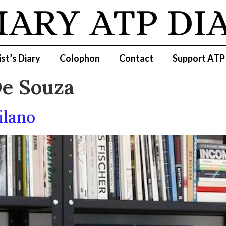
IARY
ATP DI
ist’s Diary
Colophon
Contact
Support ATP
De Souza
ilano