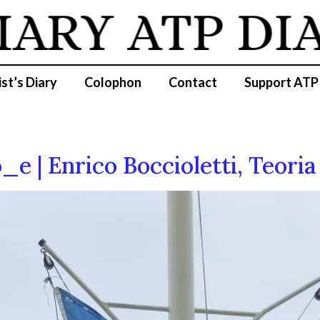
IARY
ATP DI
ist’s Diary
Colophon
Contact
Support ATP
_e | Enrico Boccioletti, Teoria 