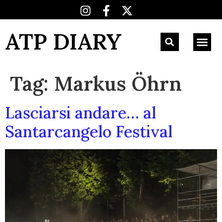
ATP DIARY
Tag:
Markus Öhrn
Lasciarsi andare… al
Santarcangelo Festival