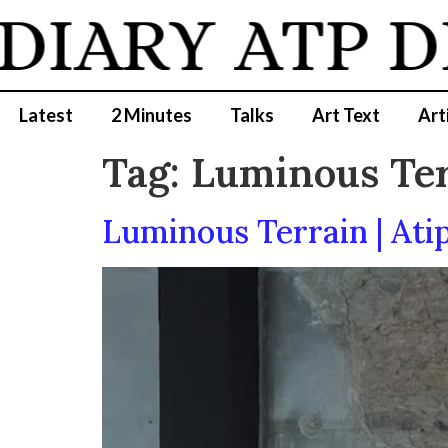
DIARY
ATP D
Latest
2 Minutes
Talks
Art Text
Art
Tag:
Luminous Ter
Luminous Terrain | Ati