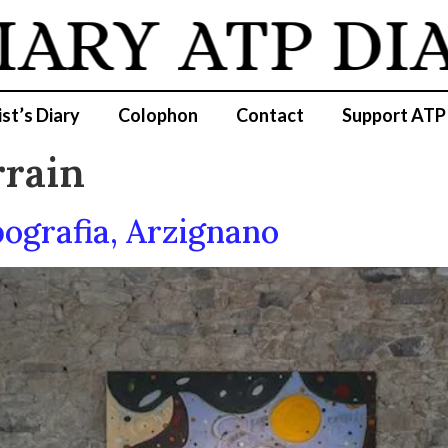
IARY
ATP DI
ist’s Diary
Colophon
Contact
Support ATP
rain
pografia, Arzignano