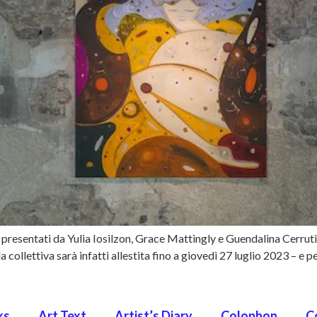
i presentati da Yulia Iosilzon, Grace Mattingly e Guendalina Cerrut
la collettiva sarà infatti allestita fino a giovedì 27 luglio 2023 – e
ks
Art Text
Artist’s Diary
Colophon
C