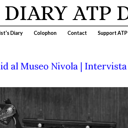
 DIARY
ATP D
ist’s Diary
Colophon
Contact
Support ATP
id al Museo Nivola | Intervist