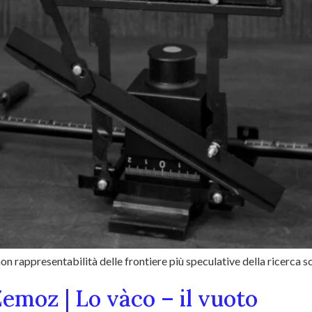
n rappresentabilità delle frontiere più speculative della ricerca sc
Zemoz | Lo vàco – il vuoto