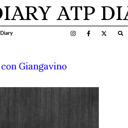
IARY
ATP DI
 Diary
a con Giangavino