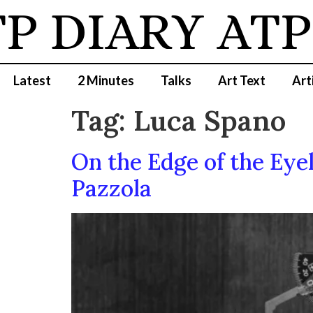
P DIARY
ATP
Latest
2 Minutes
Talks
Art Text
Art
Tag:
Luca Spano
On the Edge of the Eyel
Pazzola