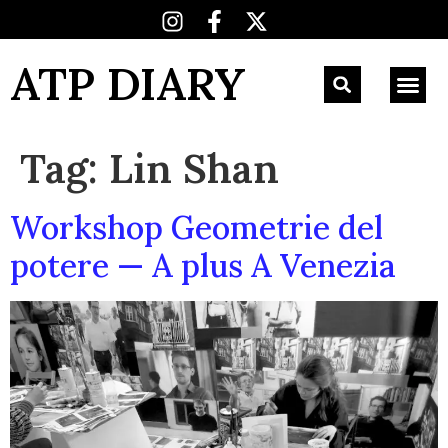
ATP DIARY
Tag:
Lin Shan
Workshop Geometrie del
potere — A plus A Venezia