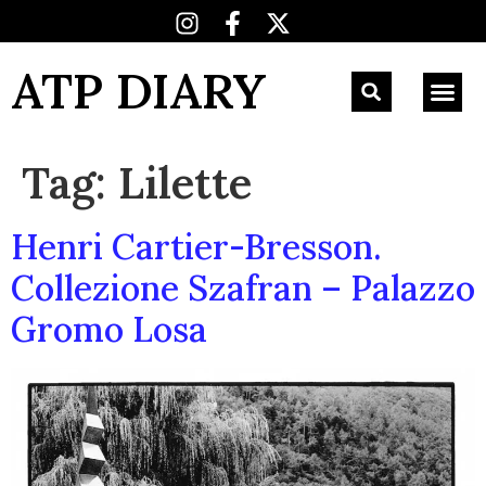
ATP DIARY
Tag:
Lilette
Henri Cartier-Bresson.
Collezione Szafran – Palazzo
Gromo Losa