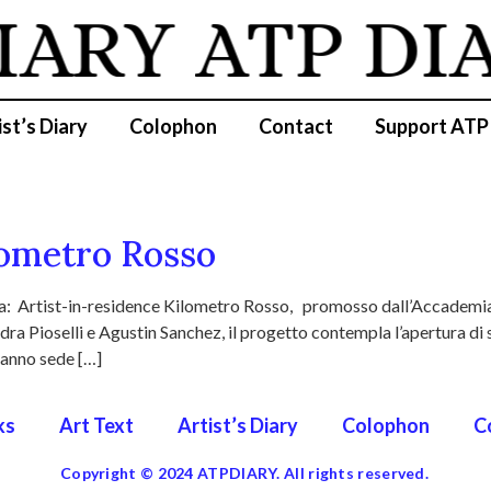
IARY
ATP DI
ist’s Diary
Colophon
Contact
Support ATP
lometro Rosso
iva: Artist-in-residence Kilometro Rosso, promosso dall’Accademia
a Pioselli e Agustin Sanchez, il progetto contempla l’apertura di se
 hanno sede […]
ks
Art Text
Artist’s Diary
Colophon
C
Copyright © 2024 ATPDIARY. All rights reserved.