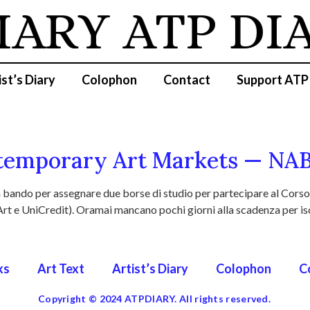
IARY
ATP DI
ist’s Diary
Colophon
Contact
Support ATP
ntemporary Art Markets — NA
n bando per assegnare due borse di studio per partecipare al Cor
 e UniCredit). Oramai mancano pochi giorni alla scadenza per iscr
ks
Art Text
Artist’s Diary
Colophon
C
Copyright © 2024 ATPDIARY. All rights reserved.