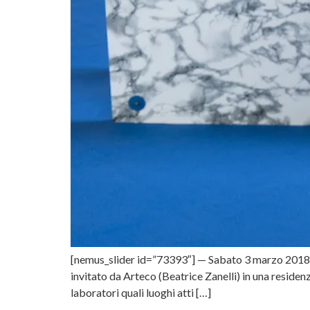
[nemus_slider id=”73393″] — Sabato 3 marzo 2018 all
invitato da Arteco (Beatrice Zanelli) in una residen
laboratori quali luoghi atti […]