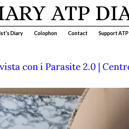
IARY
ATP DI
ist’s Diary
Colophon
Contact
Support ATP
vista con i Parasite 2.0 | Centr