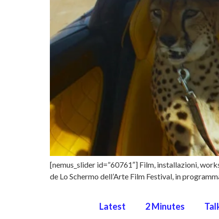
[nemus_slider id=”60761″] Film, installazioni, works
de Lo Schermo dell’Arte Film Festival, in programma 
Latest
2 Minutes
Tal