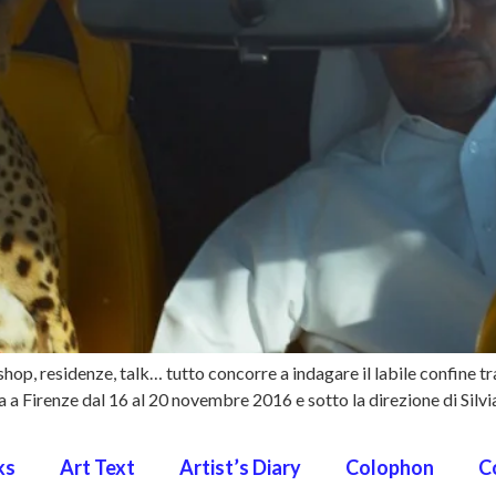
hop, residenze, talk… tutto concorre a indagare il labile confine tr
a Firenze dal 16 al 20 novembre 2016 e sotto la direzione di Silvia
ks
Art Text
Artist’s Diary
Colophon
C