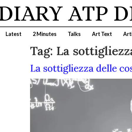
DIARY
ATP D
Latest
2 Minutes
Talks
Art Text
Art
Tag:
La sottigliezz
La sottigliezza delle c