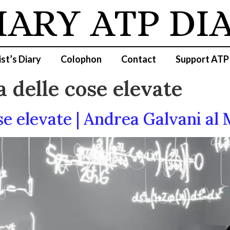
IARY
ATP DI
ist’s Diary
Colophon
Contact
Support ATP
a delle cose elevate
ose elevate | Andrea Galvani al