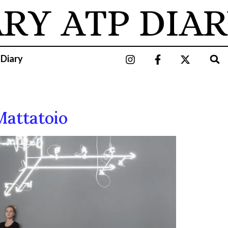
ARY
ATP DIAR
 Diary
 Mattatoio