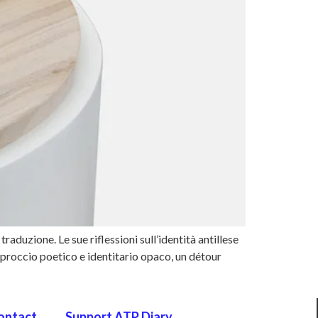
aduzione. Le sue riflessioni sull’identità antillese
pproccio poetico e identitario opaco, un détour
ontact
Support ATP Diary