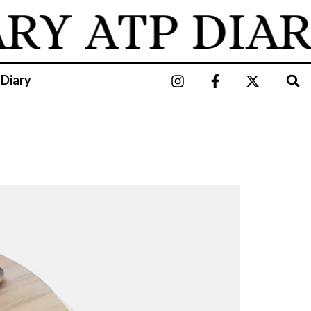
ARY
ATP DIAR
 Diary