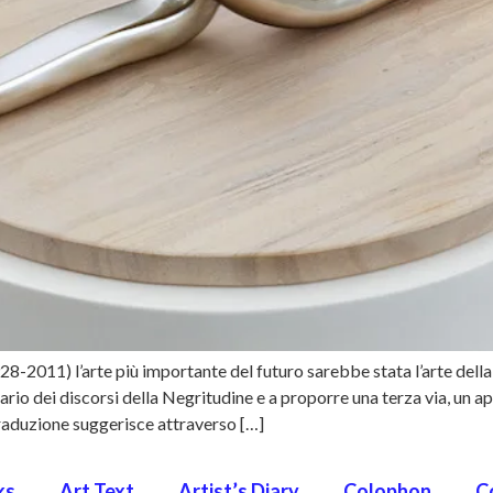
-2011) l’arte più importante del futuro sarebbe stata l’arte della tr
ario dei discorsi della Negritudine e a proporre una terza via, un a
traduzione suggerisce attraverso […]
ks
Art Text
Artist’s Diary
Colophon
C