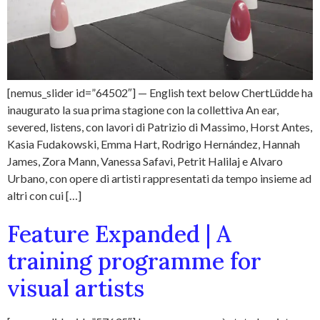
[nemus_slider id=”64502″] — English text below ChertLüdde ha
inaugurato la sua prima stagione con la collettiva An ear,
severed, listens, con lavori di Patrizio di Massimo, Horst Antes,
Kasia Fudakowski, Emma Hart, Rodrigo Hernández, Hannah
James, Zora Mann, Vanessa Safavi, Petrit Halilaj e Alvaro
Urbano, con opere di artisti rappresentati da tempo insieme ad
altri con cui […]
Feature Expanded | A
training programme for
visual artists