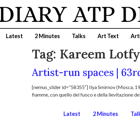
DIARY
ATP D
Latest
2 Minutes
Talks
Art Text
Art
Tag:
Kareem Lotfy
Artist-run spaces | 63
[nemus_slider id=”58355″] Ilya Smirnov (Mosca, 198
fiamme, con quello del fuoco e della lievitazione del
Latest
2 Minutes
Tal