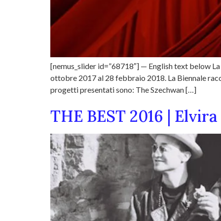
[nemus_slider id=”68718″] — English text below L
ottobre 2017 al 28 febbraio 2018. La Biennale raccogl
progetti presentati sono: The Szechwan […]
THE BEST 2016 | Elvira