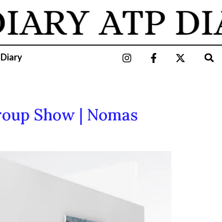
IARY
ATP DI
 Diary
 Group Show | Nomas