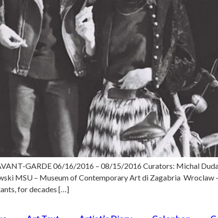
-GARDE 06/16/2016 – 08/15/2016 Curators: Michal Duda, An
iowski MSU – Museum of Contemporary Art di Zagabria Wroclaw — a
ants, for decades […]