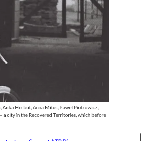
ka Herbut, Anna Mitus, Pawel Piotrowicz,
 city in the Recovered Territories, which before