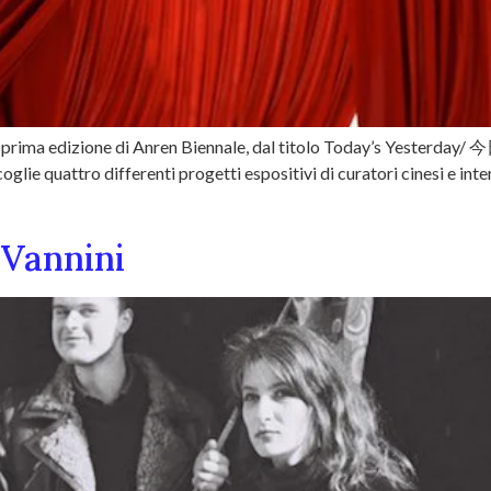
a prima edizione di Anren Biennale, dal titolo Today’s Yesterda
ie quattro differenti progetti espositivi di curatori cinesi e intern
 Vannini