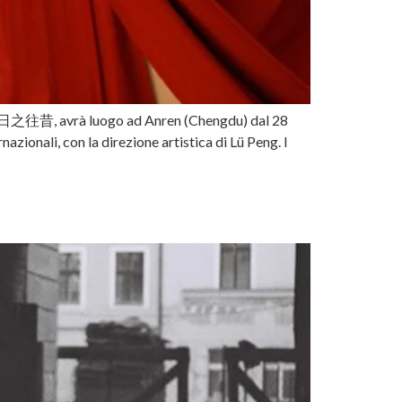
y/ 今日之往昔, avrà luogo ad Anren (Chengdu) dal 28
azionali, con la direzione artistica di Lü Peng. I