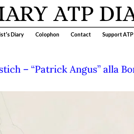
IARY
ATP DI
ist’s Diary
Colophon
Contact
Support ATP
stich – “Patrick Angus” alla B