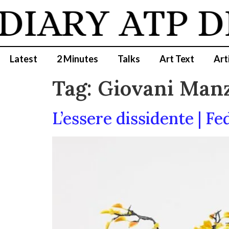
DIARY
ATP D
Latest
2 Minutes
Talks
Art Text
Art
Tag:
Giovani Manz
L’essere dissidente | F