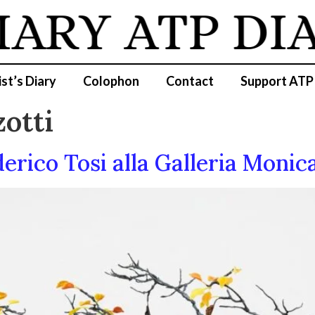
IARY
ATP DI
ist’s Diary
Colophon
Contact
Support ATP
otti
ederico Tosi alla Galleria Moni