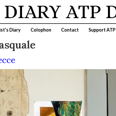
 DIARY
ATP D
ist’s Diary
Colophon
Contact
Support ATP
asquale
ecce