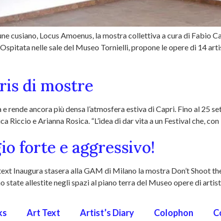
e cusiano, Locus Amoenus, la mostra collettiva a cura di Fabio Car
pitata nelle sale del Museo Tornielli, propone le opere di 14 arti
ris di mostre
e rende ancora più densa l’atmosfera estiva di Capri. Fino al 25 se
ca Riccio e Arianna Rosica. “L’idea di dar vita a un Festival che, con
io forte e aggressivo!
ext Inaugura stasera alla GAM di Milano la mostra Don’t Shoot the P
state allestite negli spazi al piano terra del Museo opere di artis
ks
Art Text
Artist’s Diary
Colophon
C