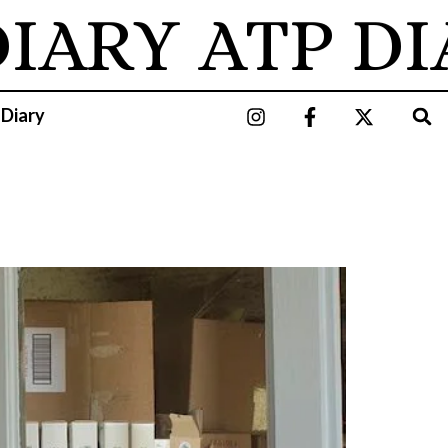
IARY
ATP DI
 Diary