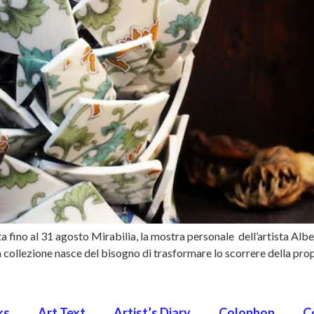
a fino al 31 agosto Mirabilia, la mostra personale dell’artista Al
La collezione nasce del bisogno di trasformare lo scorrere della propr
ks
Art Text
Artist’s Diary
Colophon
C