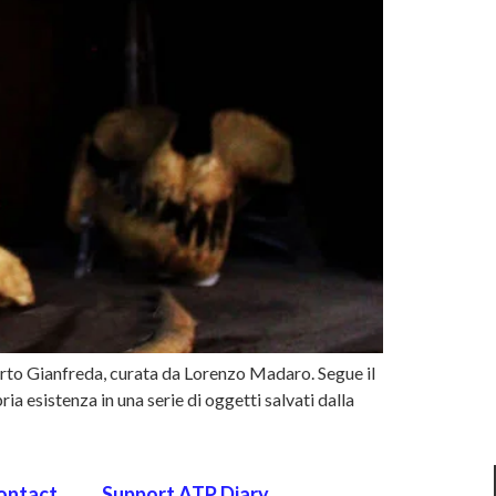
berto Gianfreda, curata da Lorenzo Madaro. Segue il
ia esistenza in una serie di oggetti salvati dalla
ontact
Support ATP Diary