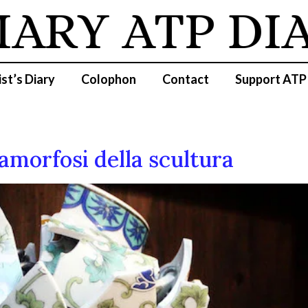
IARY
ATP DI
ist’s Diary
Colophon
Contact
Support ATP
amorfosi della scultura