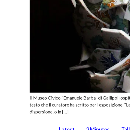
Il Museo Civico “Emanuele Barba” di Gallipoli ospit
testo che il curatore ha scritto per l’esposizione. “
dispersione, o in […]
Latest
2 Minutes
Tal