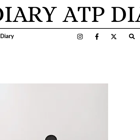
IARY
ATP DI
 Diary