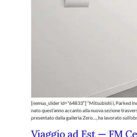
[nemus_slider id=”64833″] “Mitsubishi i, Parked In
nato quest’anno accanto alla nuova sezione trasvers
presentato dalla galleria Zero…, ha lavorato sull’ob
Viaggio ad Est — FM C