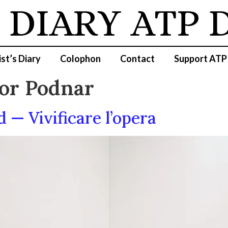
 DIARY
ATP D
ist’s Diary
Colophon
Contact
Support ATP
gor Podnar
— Vivificare l’opera