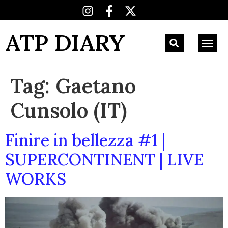
ATP DIARY
Tag:
Gaetano
Cunsolo (IT)
Finire in bellezza #1 |
SUPERCONTINENT | LIVE
WORKS