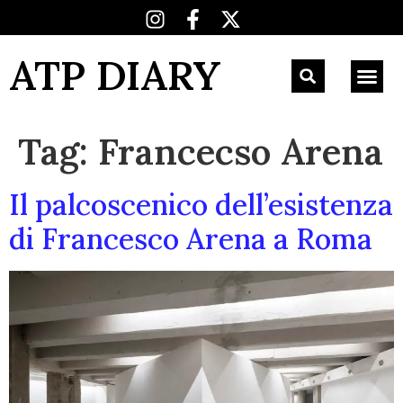
ATP DIARY
Tag:
Francecso Arena
Il palcoscenico dell’esistenza
di Francesco Arena a Roma