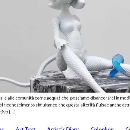
 e alle comunità come acquatiche, possiamo disancorarci in modi pr
 nel riconoscimento simultaneo che questa alterità fluisce anche att
tivo […]
ks
Art Text
Artist’s Diary
Colophon
C