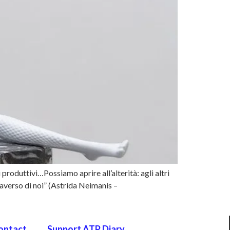
oduttivi…Possiamo aprire all’alterità: agli altri
raverso di noi” (Astrida Neimanis –
ontact
Support ATP Diary