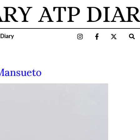
ARY
ATP DIAR
 Diary
 Mansueto