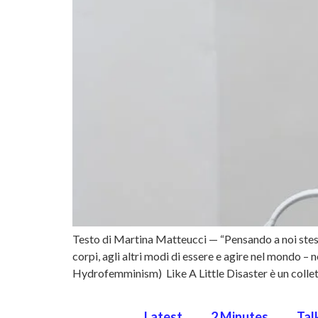
Testo di Martina Matteucci — “Pensando a noi stessi
corpi, agli altri modi di essere e agire nel mondo –
Hydrofemminism) Like A Little Disaster è un collet
Latest
2 Minutes
Tal