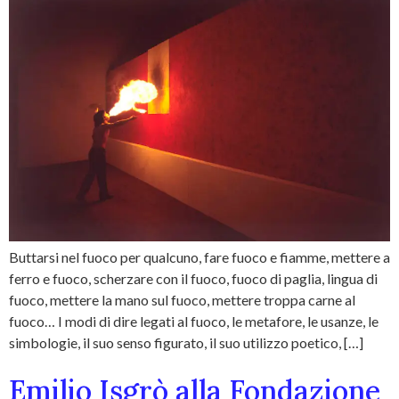
Buttarsi nel fuoco per qualcuno, fare fuoco e fiamme, mettere a
ferro e fuoco, scherzare con il fuoco, fuoco di paglia, lingua di
fuoco, mettere la mano sul fuoco, mettere troppa carne al
fuoco… I modi di dire legati al fuoco, le metafore, le usanze, le
simbologie, il suo senso figurato, il suo utilizzo poetico, […]
Emilio Isgrò alla Fondazione