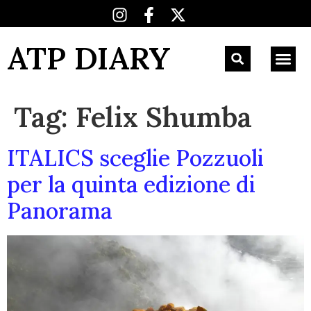
ATP DIARY
Tag:
Felix Shumba
ITALICS sceglie Pozzuoli
per la quinta edizione di
Panorama