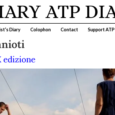
IARY
ATP DI
ist’s Diary
Colophon
Contact
Support ATP
nioti
X edizione