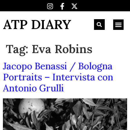
ATP DIARY
Tag:
Eva Robins
Jacopo Benassi / Bologna
Portraits – Intervista con
Antonio Grulli