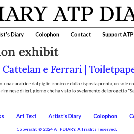
IARY
ATP DI
ist’s Diary
Colophon
Contact
Support ATP
on exhibit
Cattelan e Ferrari | Toiletpap
una curatrice dal piglio ironico e dalla risposta pronta, un sole c
minese di ieri, giorno che ha visto lo svelamento del progetto “Sa
ks
Art Text
Artist’s Diary
Colophon
C
Copyright © 2024 ATPDIARY. All rights reserved.