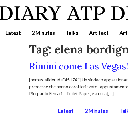
 DIARY
ATP D
Latest
2 Minutes
Talks
Art Text
Art
Tag:
elena bordign
Rimini come Las Vegas! 
[nemus_slider id=”45174″] Un sindaco appassionato, 
premesse che hanno caratterizzato l’appuntamento ri
Pierpaolo Ferrari – Toilet Paper, e a cura […]
Latest
2 Minutes
Tal