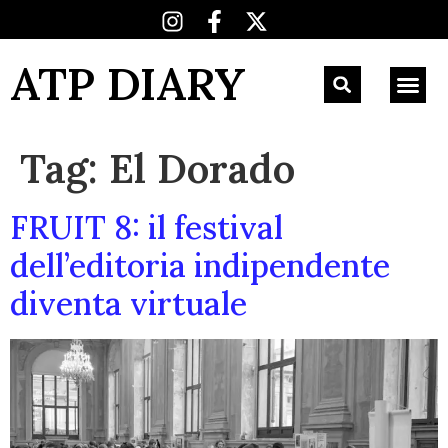
ATP DIARY
Tag:
El Dorado
FRUIT 8: il festival
dell’editoria indipendente
diventa virtuale