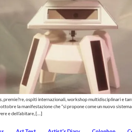
, premie?re, ospiti internazionali, workshop multidisciplinari e tan
9 ottobre la manifestazione che “si propone come un nuovo sistema
re e dell’abitare, […]
ks
Art Text
Artist’s Diary
Colophon
C