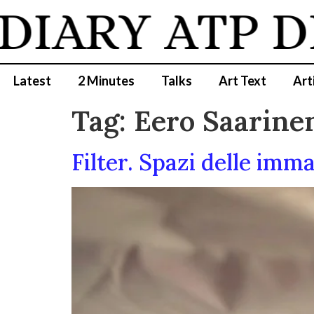
DIARY
ATP D
Latest
2 Minutes
Talks
Art Text
Art
Tag:
Eero Saarine
Filter. Spazi delle imm