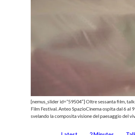
[nemus_slider id=”59504″] Oltre sessanta film, talks
Film Festival. Anteo SpazioCinema ospita dal 6 al 
svelando la composita visione del paesaggio del vive
Latest
2 Minutes
Tal