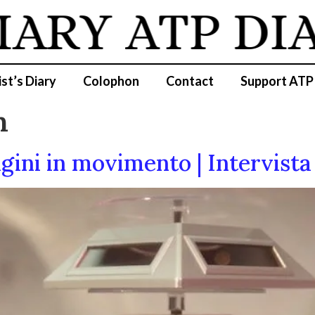
IARY
ATP DI
ist’s Diary
Colophon
Contact
Support ATP
n
agini in movimento | Intervist