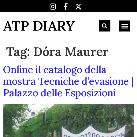
ATP DIARY
Tag:
Dóra Maurer
Online il catalogo della
mostra Tecniche d’evasione |
Palazzo delle Esposizioni