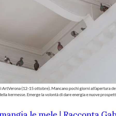
di ArtVerona (12-15 ottobre). Mancano pochi giorni all’apertura dell
ella kermesse. Emerge la volontà di dare energia e nuove prospettive 
 mangia le mele | Racconta Gab