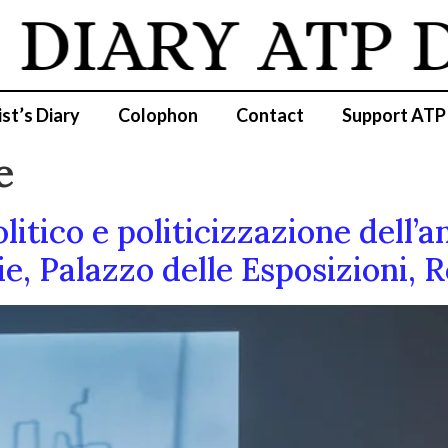
IARY
ATP DI
ist’s Diary
Colophon
Contact
Support ATP
e
itico e politicizzazione dell’a
e, Palazzo delle Esposizioni,