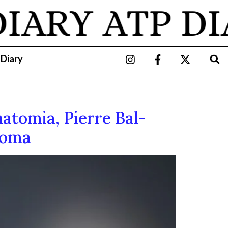
ARY
ATP DIAR
 Diary
natomia, Pierre Bal-
 Roma