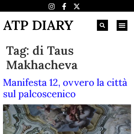
ATP DIARY
Tag:
di Taus
Makhacheva
Manifesta 12, ovvero la città
sul palcoscenico