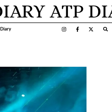
IARY
ATP DI
 Diary