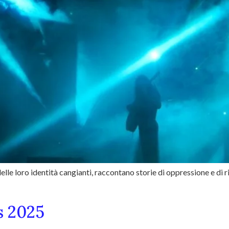
lle loro identità cangianti, raccontano storie di oppressione e di ri
es 2025