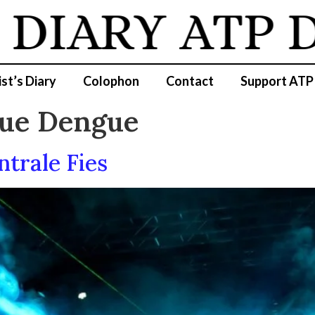
 DIARY
ATP D
ist’s Diary
Colophon
Contact
Support ATP
ue Dengue
trale Fies