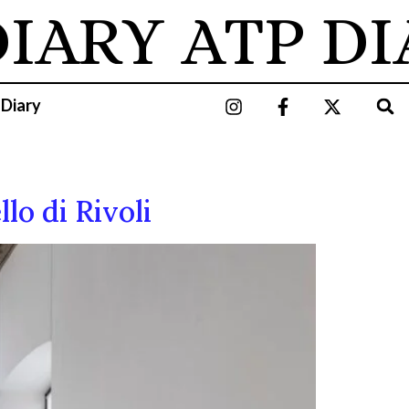
IARY
ATP DI
 Diary
lo di Rivoli