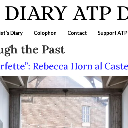
DIARY
ATP D
ist’s Diary
Colophon
Contact
Support ATP
ugh the Past
ette”: Rebecca Horn al Castel