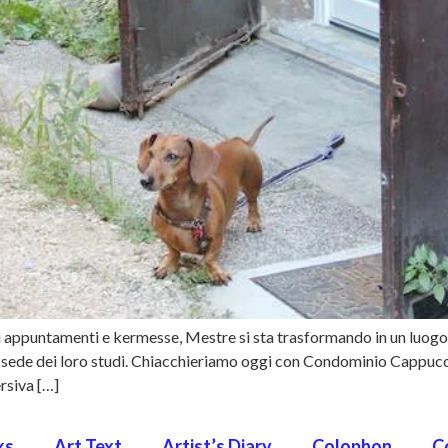
 appuntamenti e kermesse, Mestre si sta trasformando in un luogo 
e sede dei loro studi. Chiacchieriamo oggi con Condominio Cappucci
rsiva […]
ks
Art Text
Artist’s Diary
Colophon
C