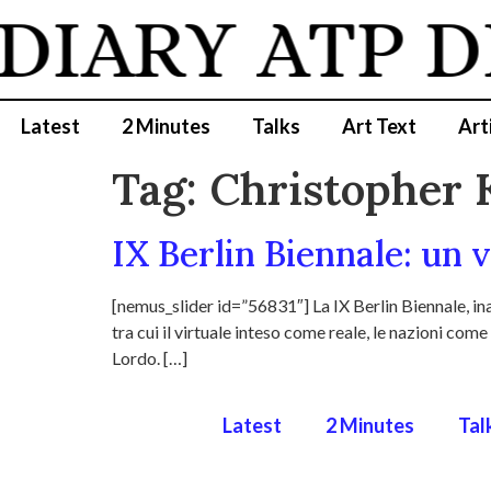
 DIARY
ATP D
Latest
2 Minutes
Talks
Art Text
Art
Tag:
Christopher
IX Berlin Biennale: un v
[nemus_slider id=”56831″] La IX Berlin Biennale, in
tra cui il virtuale inteso come reale, le nazioni com
Lordo. […]
Latest
2 Minutes
Tal